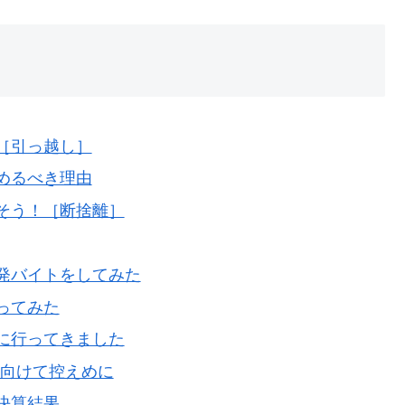
［引っ越し］
めるべき理由
そう！［断捨離］
発バイトをしてみた
ってみた
に行ってきました
に向けて控えめに
決算結果