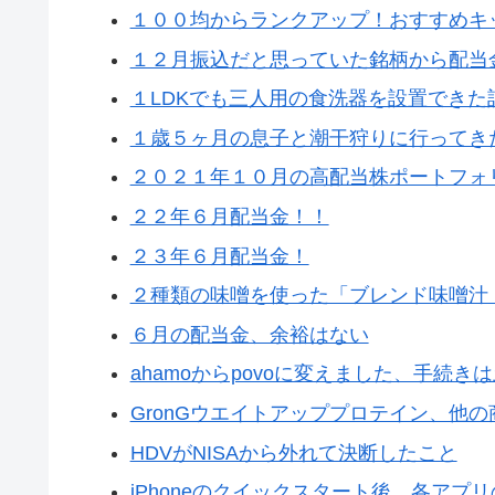
１００均からランクアップ！おすすめキ
１２月振込だと思っていた銘柄から配当
１LDKでも三人用の食洗器を設置できた
１歳５ヶ月の息子と潮干狩りに行ってき
２０２１年１０月の高配当株ポートフォ
２２年６月配当金！！
２３年６月配当金！
２種類の味噌を使った「ブレンド味噌汁
６月の配当金、余裕はない
ahamoからpovoに変えました、手続
GronGウエイトアッププロテイン、他
HDVがNISAから外れて決断したこと
iPhoneのクイックスタート後、各アプ