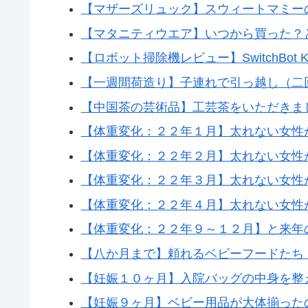
【マザーズリュック】スウィートマミー
【マタニティウエア】いつから買った？
【ロボット掃除機レビュー】SwitchBo
【一週間荷造り】子連れで引っ越し（二
【中国茶の芸術品】工芸茶をいただきま
【体重変化：２２年１月】太れない女性
【体重変化：２２年２月】太れない女性
【体重変化：２２年３月】太れない女性
【体重変化：２２年４月】太れない女性
【体重変化：２２年９～１２月】と来年
【八か月まで】頼れるベビーフードたち
【妊娠１０ヶ月】入院バッグの中身を整
【妊娠９ヶ月】ベビー用品が大体揃った