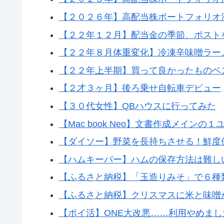
【２０２６年】高配当株ポートフォリオ
【２２年１２月】配当金の季節、ポスト
【２２年８月体重変化】冷凍辛味噌ラー
【２２年上半期】買って良かったものベ
【２才３ヶ月】後ろ乗せ自転車デビュー
【３０代女性】QBハウスに行ってみた
【Mac book Neo】文書作成メインの
【ダイソー】野菜を長持ちさせる！鮮度
【ハムキーパー】ハムの保存方法は難し
【ふるさと納税】「玉造りみそ」で６種
【ふるさと納税】クリスマスに米と味噌
【ポイ活】ONE大改悪……利用やめまし