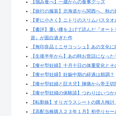
【掴み食べ】一歳からの食事グッズ
【旅行の服装】北海道から関西へ、秋の
【更に小さく】ニトリのスリムバスタオ
【書評】重い腰を上げて読んだ『オートモ
資』が面白過ぎた件
【無印良品ミニサコッシュ】あの文化に
【生後半年から】あの時お世話になった
【痩せ型妊婦】十月十日の体重変化とそ
【痩せ型妊婦】妊娠中期の経過は順調？
【痩せ型妊婦と巨大児】陣痛から帝王切
【痩せ型妊婦の体験談】つわりはいつか
【転勤族】すりガラスシートの購入検討
【高配当株購入２３年１月】初売りセー