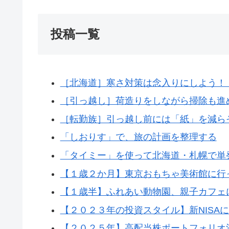
投稿一覧
［北海道］寒さ対策は念入りにしよう！
［引っ越し］荷造りをしながら掃除も進
［転勤族］引っ越し前には「紙」を減ら
「しおりす」で、旅の計画を整理する
「タイミー」を使って北海道・札幌で単
【１歳２か月】東京おもちゃ美術館に行
【１歳半】ふれあい動物園、親子カフェ
【２０２３年の投資スタイル】新NISA
【２０２５年】高配当株ポートフォリオ