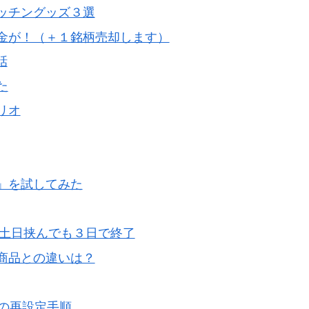
ッチングッズ３選
金が！（＋１銘柄売却します）
話
た
リオ
」を試してみた
きは土日挟んでも３日で終了
の商品との違いは？
リの再設定手順