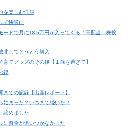
旅を楽しむ洋服
ルで快適に
ードで月に18.5万円が入ってくる「高配当」株投
敗北してとうとう購入
子育てグッズのその後【１歳を過ぎて】
の後
開までの記録【出産レポート】
ら始まった？いつまで続いた？
→諦めました
ルに資金が追いつかなかった