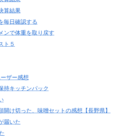
決算結果
を毎日確認する
メンで体重を取り戻す
スト５
１ユーザー感想
保持キッチンパック
い
類開け切った、味噌セットの感想【長野県】
が届いた
た