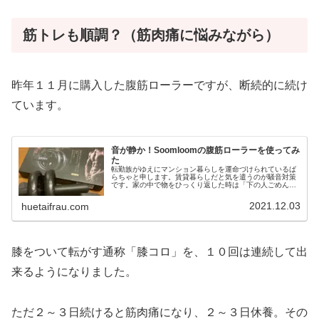
筋トレも順調？（筋肉痛に悩みながら）
昨年１１月に購入した腹筋ローラーですが、断続的に続け
ています。
音が静か！Soomloomの腹筋ローラーを使ってみ
た
転勤族がゆえにマンション暮らしを運命づけられているば
らちゃと申します。賃貸暮らしだと気を遣うのが騒音対策
です。家の中で物をひっくり返した時は「下の人ごめんな
さい……」と心の中で謝っています。逆に大きな音が隣や
上の部屋から何度も響くと、流石に...
2021.12.03
huetaifrau.com
膝をついて転がす通称「膝コロ」を、１０回は連続して出
来るようになりました。
ただ２～３日続けると筋肉痛になり、２～３日休養。その