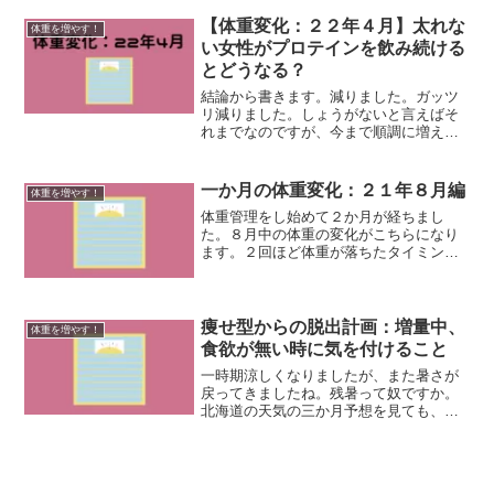
経ったということです。飲み始めた時は
一口が重かった。５０ｍｌ飲むのに必死
【体重変化：２２年４月】太れな
体重を増やす！
だった。それが今では、プ...
い女性がプロテインを飲み続ける
とどうなる？
結論から書きます。減りました。ガッツ
リ減りました。しょうがないと言えばそ
れまでなのですが、今まで順調に増えて
きただけあって悲しいです……。飲み始
めて一年を目前にしていたのもあり、増
え続けて欲しかったです。体重：４１ｋ
一か月の体重変化：２１年８月編
体重を増やす！
ｇに届かなくなるご覧の通...
体重管理をし始めて２か月が経ちまし
た。８月中の体重の変化がこちらになり
ます。２回ほど体重が落ちたタイミング
がありましたが、なんとか４０ｋｇは割
らずに持ちこたえることが出来ました。
特にワクチン接種の後は以前記事を上げ
ましたがかなり体調が悪化し...
痩せ型からの脱出計画：増量中、
体重を増やす！
食欲が無い時に気を付けること
一時期涼しくなりましたが、また暑さが
戻ってきましたね。残暑って奴ですか。
北海道の天気の三か月予想を見ても、１
０月までは平年並みか暖かいそうです。
今の家が妙に湿気が籠りやすいこともあ
り、もうずっとムシムシとした空間が形
成されています。そうなる...