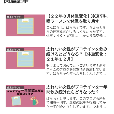
関連記事
【２２年８月体重変化】冷凍辛味
体重を増やす！
噌ラーメンで体重を取り戻す
こんにちは、ばらちゃです。ちょっと８
月の体重変化がよろしくなかったです。
体重：４０ｋｇ割れ……かなり低空飛行
しています。そして８月２０日。約一年
ぶりに、４０ｋｇを下回ってしまいまし
た……。久しぶりだね３９kg。夏の暑さ
太れない女性がプロテインを飲み
体重を増やす！
がまた一段と凶悪になり...
続けるとどうなる？【体重変化：
２１年１２月】
明けましておめでとうございます！新年
早々このブログを閲覧頂き感謝していま
す。ばらちゃ今年もよろしくね！さて、
去年最後の月は大きな成長がありまし
た。体重：再び巡り合えた４１kgそうな
のです！プロテインを飲み始めた頃に一
太れない女性がプロテインを一年
体重を増やす！
度だけ見ることが出来てい...
間飲み続けたらどうなった？
ばらちゃと申します。このブログも来月
で開設一周年。最初の記事を投稿してか
ら一年が経とうとしています。つまり、
私がプロテインを飲み始めてから一年が