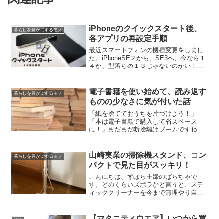
iPhoneのクイックスタート後、
暮らしを豊かにするモノ
各アプリの再設定手順
最近スマートフォンの機種変更をしまし
た。iPhoneSE２から、SE3へ。今なら１
４か、型落ちの１３じゃないのかい！と
いう声が聞こえてきそうですね。SE3に
変えた理由は、容量が６４GBで十分なの
と指紋認証（ホームボタン）が使いたい
電子書籍を使い始めて、読み返す
暮らしを豊かにするモノ
から。ナン...
ものの少なさに気が付いた話
「紙を捨てておうちを片づけよう！」
「本は電子書籍で購入して省スペース
に！」まだまだ断捨離はブームですね。
かくいう私も数多の書類を電子化し、
kindleを使い始めてからはもう２年半経ち
ます。着実に紙の量は減っていますし、
山崎実業の掃除機スタンド、コン
暮らしを豊かにするモノ
それに伴って転勤の引っ...
パクトで見た目がスッキリ！
こんにちは、ずぼら主婦のばらちゃで
す。どのくらいズボラかと言うと、ステ
ィッククリーナーを今まで無理やり自立
させていました。クローゼットの扉と除
湿器の隙間にうまく挟んで立たせていま
す。転勤族なのでその都度クリーナーの
【マタニティウエア】いつから買