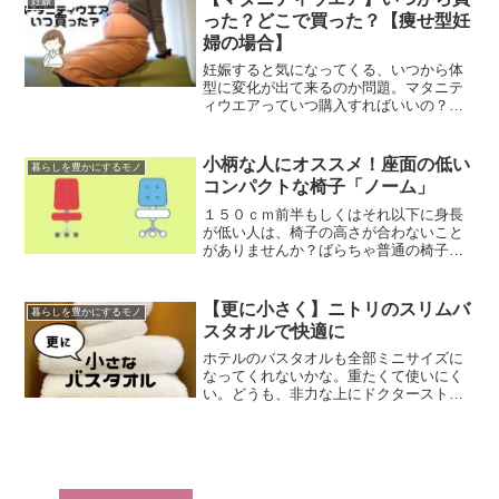
妊娠
居場所は変わりましたが、以...
った？どこで買った？【痩せ型妊
婦の場合】
妊娠すると気になってくる、いつから体
型に変化が出て来るのか問題。マタニテ
ィウエアっていつ購入すればいいの？そ
の答えはずばり、「必要性を感じた段階
で。ただしそこからは迅速に！」です！
私の体験談を交えて、その理由を解説し
小柄な人にオススメ！座面の低い
暮らしを豊かにするモノ
ながら実際に購入したアイ...
コンパクトな椅子「ノーム」
１５０ｃｍ前半もしくはそれ以下に身長
が低い人は、椅子の高さが合わないこと
がありませんか？ばらちゃ普通の椅子だ
と足が浮いちゃう……深く腰掛けた時に
足が完全に床に付かず、ぶらぶらしてし
まう。少しの待ち時間座っているくらい
【更に小さく】ニトリのスリムバ
暮らしを豊かにするモノ
なら問題ないのですが、デ...
スタオルで快適に
ホテルのバスタオルも全部ミニサイズに
なってくれないかな。重たくて使いにく
い。どうも、非力な上にドクターストッ
プで重いものは一切持てないことになっ
ている、ばらちゃと申します。子育て中
なので当然守れず、１４kgの息子を運ぶ
日々が続いています。本...