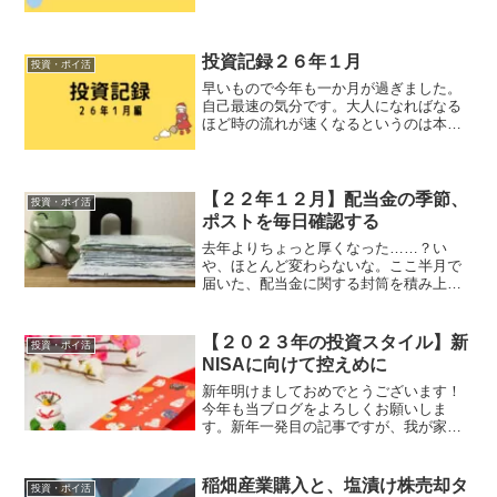
株の値動きはなんだか大人しいですね。
「比べれば」、ですが。特に先月末から
月初めの下落は、泣きながら見守ること
しか出来ませんでした……...
投資記録２６年１月
投資・ポイ活
早いもので今年も一か月が過ぎました。
自己最速の気分です。大人になればなる
ほど時の流れが速くなるというのは本当
ですね。今月は前半は売り、後半に一気
に買い増ししました。それに合わせて紹
介順も売却銘柄→購入銘柄とします。売
却銘柄HDV４２０８ U...
【２２年１２月】配当金の季節、
投資・ポイ活
ポストを毎日確認する
去年よりちょっと厚くなった……？い
や、ほとんど変わらないな。ここ半月で
届いた、配当金に関する封筒を積み上げ
てみました。私名義２３冊に主人名義３
冊で合計２６冊でした。SNSによく見ら
れるとんでもない量ではありませんが、
【２０２３年の投資スタイル】新
投資・ポイ活
これ以外にも郵便やチラシ...
NISAに向けて控えめに
新年明けましておめでとうございます！
今年も当ブログをよろしくお願いしま
す。新年一発目の記事ですが、我が家の
今年の投資方法について書いていきま
す。実は１１月の「現金が尽きた」事案
を未だに引きずっていまして……。危機
稲畑産業購入と、塩漬け株売却タ
投資・ポイ活