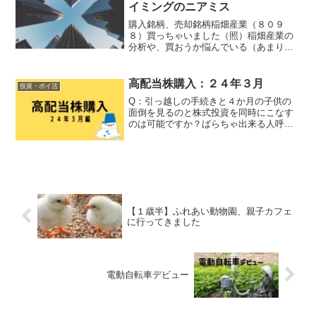
はされど、貯金がゼロからやり...
イミングのニアミス
購入銘柄、売却銘柄稲畑産業（８０９
８）買っちゃいました（照）稲畑産業の
分析や、買おうか悩んでいる（あまり迷
っていない）経過はこちらから。６日に
購入してからさほど動きはありません。
買った直後に下げるとショックなので、
高配当株購入：２４年３月
投資・ポイ活
まずは一安心。代わりに、ず...
Q：引っ越しの手続きと４か月の子供の
面倒を見るのと株式投資を同時にこなす
のは可能ですか？ばらちゃ出来る人呼ん
できて案の定、３月の後半はパソコンを
触る事すら出来ませんでした。４月に入
ってようやく生活リズムが安定してきた
ところです。株価だけはた...
【１歳半】ふれあい動物園、親子カフェ
に行ってきました
電動自転車デビュー