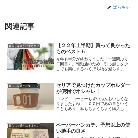
ばらちゃ
関連記事
【２２年上半期】買って良かった
暮らしを豊かにするモノ
ものベスト５
今年も半分が終わりました（一週間ぶり
二回目）。転勤族のため、引っ越しを少
しでも楽にするべく持ち物を減らすよう
に心がけている我が家。ですが、それは
それとして買い物もします。引っ越しを
控えていてでも購入したい！と思える物
セリアで見つけたカップホルダー
暮らしを豊かにするモノ
しか買っていないので、ど...
が便利でオシャレ！
コンビニコーヒーもずいぶんおいしくな
りましたよね。１００円であの量という
こともあり、私もちょくちょく購入して
います。しかし、コンビニに限らず紙コ
ップに淹れたコーヒーにはある問題があ
ります。熱くて持ち運ぶのが大変なこ
ペーパーハンカチ、予想以上の使
暮らしを豊かにするモノ
と！近所のコンビニで買って...
い勝手の良さ