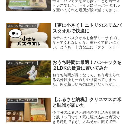
最近、ハンカチを持ち歩くことが若干ス
トレスでした。トイレにペーパータオル
を置いてくれる場所が段々減ってきて、
手を拭く手段を持っている必要が高まっ
た。でもタオルハンカチは意外とかさば
る。お出かけをして必ずトイレに行くわ
【更に小さく】ニトリのスリムバ
暮らしを豊かにするモノ
けでもないし、常備するの...
スタオルで快適に
ホテルのバスタオルも全部ミニサイズに
なってくれないかな。重たくて使いにく
い。どうも、非力な上にドクターストッ
プで重いものは一切持てないことになっ
ている、ばらちゃと申します。子育て中
なので当然守れず、１４kgの息子を運ぶ
おうち時間に最適！ハンモックを
暮らしを豊かにするモノ
日々が続いています。本...
２LDKの賃貸に置いてみた
おうち時間が長くなって、もう考えられ
る気分転換も一通りやり切ってしまっ
た。何か新しいものは無いだろうか。そ
んな悩みを抱える人達におススメしたい
のが、ハンモックです。寝転がってのん
びりくつろぐ、本を読んだりスマホやタ
【ふるさと納税】クリスマスに米
暮らしを豊かにするモノ
ブレットで映画を見たりして...
と味噌が届いた
今年分のふるさと納税の申し込み期限ま
で残り５日です！既に駆け込みと表現で
きる時期ですが、大みそかに慌てて申し
込むことにならないように早めにやりま