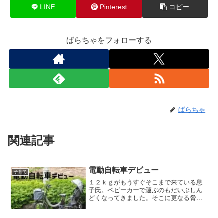
LINE
Pinterest
コピー
ばらちゃをフォローする
ばらちゃ
関連記事
電動自転車デビュー
子育て
１２ｋｇがもうすぐそこまで来ている息
子氏。ベビーカーで運ぶのもだいぶしん
どくなってきました。そこに更なる脅
威、猛暑が来るとなれば……ばらちゃ自
転車デビューしたい！できれば電動