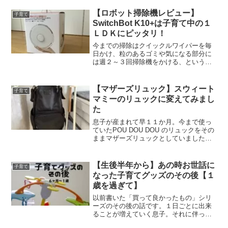
で！！という訳で色々調べたり乗ったり
して、ついに先日我が家に電動自...
【ロボット掃除機レビュー】
子育て
SwitchBot K10+は子育て中の１
ＬＤＫにピッタリ！
今までの掃除はクイックルワイパーを毎
日かけ、粒のあるゴミや気になる部分に
は週２～３回掃除機をかける、という頻
度で行っていました。出産してからもそ
のくらいはできる！と言っていたのです
が、主人は食洗器の時と同じように自動
【マザーズリュック】スウィート
子育て
化を提案していました。食...
マミーのリュックに変えてみまし
た
息子が産まれて早１１か月。今まで使っ
ていたPOU DOU DOU のリュックをその
ままマザーズリュックとしていました
が、仕切りが少なく不便だったのと６～
７年使ったので限界が来ていました。２
０Lより多い普段使い出来る落ち着いた色
【生後半年から】あの時お世話に
子育て
合いポケット多...
なった子育てグッズのその後【１
歳を過ぎて】
以前書いた「買って良かったもの」シリ
ーズのその後の話です。１日ごとに出来
ることが増えていく息子。それに伴っ
て、使う物もどんどん変化していきまし