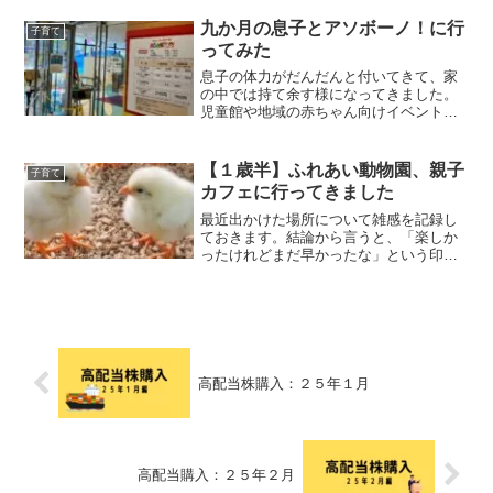
た。赤ちゃんが産まれてから使い始めた
物が、いつまで役に立ったのか？早速み
九か月の息子とアソボーノ！に行
子育て
ていきましょう。買って良か...
ってみた
息子の体力がだんだんと付いてきて、家
の中では持て余す様になってきました。
児童館や地域の赤ちゃん向けイベントに
は積極的に参加していますが、そろそろ
別の場所にも連れて行ってみたい！でも
まだ暑いから室内がいい！授乳室もあっ
【１歳半】ふれあい動物園、親子
子育て
て、大人もごはんが食べら...
カフェに行ってきました
最近出かけた場所について雑感を記録し
ておきます。結論から言うと、「楽しか
ったけれどまだ早かったな」という印象
でした。これ潮干狩りの時も書いたな。
一歳半の遊び場所、選ぶのが難しい。ア
ニタッチ 東京ドームシティ東京ドーム
シティ内にあるふれあい動...
高配当株購入：２５年１月
高配当購入：２５年２月