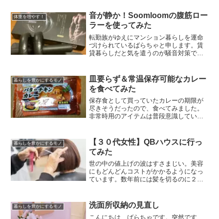
て埃が入りました）個人的な備忘録とし
て前回の記事が役に立ったので、今回も
音が静か！Soomloomの腹筋ロー
体重を増やす！
記録しておきます。スマホ買...
ラーを使ってみた
転勤族がゆえにマンション暮らしを運命
づけられているばらちゃと申します。賃
貸暮らしだと気を遣うのが騒音対策で
す。家の中で物をひっくり返した時は
「下の人ごめんなさい……」と心の中で
謝っています。逆に大きな音が隣や上の
皿要らず＆常温保存可能なカレー
暮らしを豊かにするモノ
部屋から何度も響くと、流石に...
を食べてみた
保存食として買っていたカレーの期限が
尽きそうだったので、食べてみました。
非常時用のアイテムは普段意識していな
いので、気が付いたら賞味期限を過ぎて
いた！なんてことは多々あります。今回
は気が付けたのでえらい。二日前です
【３０代女性】QBハウスに行っ
暮らしを豊かにするモノ
が。皆さんはこうならないよ...
てみた
世の中の値上げの波はすさまじい。美容
にもどんどんコストがかかるようになっ
ています。数年前には髪を切るのに２０
００円後半を支払えば良かったのに、気
が付けば３０００円台を探すことすら難
しくなっています。ばらちゃこれ以上の
洗面所収納の見直し
暮らしを豊かにするモノ
値上がりはちょっと……カ...
こんにちは、ばらちゃです。突然です