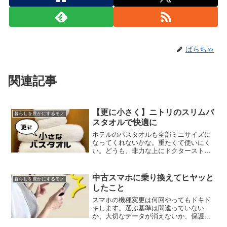
ばらちゃ
関連記事
【更に小さく】ニトリのスリムバ
暮らしを豊かにするモノ
スタオルで快適に
ホテルのバスタオルも全部ミニサイズに
なってくれないかな。重たくて使いにく
い。どうも、非力な上にドクターストッ
プで重いものは一切持てないことになっ
ている、ばらちゃと申します。子育て中
なので当然守れず、１４kgの息子を運ぶ
中古スマホに乗り換えてヒヤッと
暮らしを豊かにするモノ
日々が続いています。本...
したこと
スマホの機種変更は何回やってもドキド
キします。選ぶ基準は間違っていない
か、大切なデータが消えないか、保護フ
ィルムを上手く貼れるか（今回は失敗し