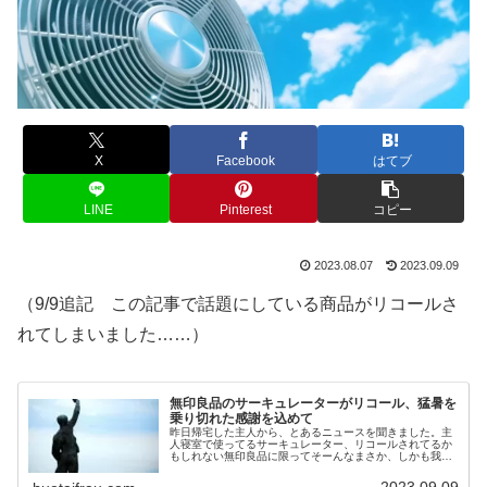
X
Facebook
はてブ
LINE
Pinterest
コピー
2023.08.07
2023.09.09
（9/9追記 この記事で話題にしている商品がリコールさ
れてしまいました……）
無印良品のサーキュレーターがリコール、猛暑を
乗り切れた感謝を込めて
昨日帰宅した主人から、とあるニュースを聞きました。主
人寝室で使ってるサーキュレーター、リコールされてるか
もしれない無印良品に限ってそーんなまさか、しかも我が
家が購入した商品がピンポイントでだなんて、ねえ？株式
会社良品計画「お手入れがしやすい...