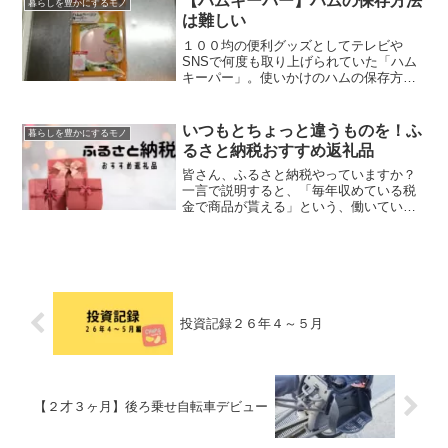
【ハムキーパー】ハムの保存方法
暮らしを豊かにするモノ
ながら実際に購入したアイ...
は難しい
１００均の便利グッズとしてテレビや
SNSで何度も取り上げられていた「ハム
キーパー」。使いかけのハムの保存方法
に悩んでいた身としてぜひとも利用した
かったのですが、なかなか見かけません
でした。およそ半年くらい彷徨い続け
いつもとちょっと違うものを！ふ
暮らしを豊かにするモノ
て、遂に発見することが出来...
るさと納税おすすめ返礼品
皆さん、ふるさと納税やっていますか？
一言で説明すると、「毎年収めている税
金で商品が貰える」という、働いている
なら誰しもやるべきお得な制度です。自
己負担額２０００円で、日本全国の地域
に寄付をした上で返礼品を受け取ること
が出来ます。お得すぎてい...
投資記録２６年４～５月
【２才３ヶ月】後ろ乗せ自転車デビュー