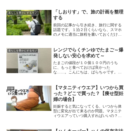
させていました。クローゼットの扉と除
湿器の隙間にうまく挟んで立たせていま
す。転勤族なのでその都度クリーナーの
「しおりす」で、旅の計画を整理
暮らしを豊かにするモノ
居場所は変わりましたが、以...
する
前回の記事から引き続き、旅行に関する
話題です。１泊２日くらいなら、スマホ
のメモに適当に旅程を書いておくだけで
も旅は成り立ちます。しかし、３泊４日
ともなるとそうはいきません。どこへ行
きたいのか、それにはどの電車に乗るの
レンジでらくチンゆでたまご～爆
暮らしを豊かにするモノ
か、時間ギリギリを狙うな...
発しない安心を求めて～
たまごの値段が１０個１００円のうち
に、もっと食べておけば良かった
な……。こんにちは、ばらちゃです。手
に入りにくいとなると逆に食べたくなる
現象、なんなんでしょうね。今回はゆで
たまごをレンジで作るアイテムが便利だ
【マタニティウエア】いつから買
妊娠
ったので紹介します！購入のきっか...
った？どこで買った？【痩せ型妊
婦の場合】
妊娠すると気になってくる、いつから体
型に変化が出て来るのか問題。マタニテ
ィウエアっていつ購入すればいいの？そ
の答えはずばり、「必要性を感じた段階
で。ただしそこからは迅速に！」です！
私の体験談を交えて、その理由を解説し