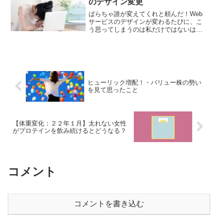
のデザイン変更
ばらちゃ誰が変えてくれと頼んだ！Web
サービスのデザインが変わるたびに、こ
う思ってしまうのは私だけではないは
ず。何なら転勤で住む土地が変わること
より慣れないです。あれ、それは私だ
け？どうもこんにちは、ばらちゃです。
今回私が悲鳴を上げている現...
ヒューリック増配！・バリュー株の勢い
を見て思ったこと
【体重変化：２２年１月】太れない女性
がプロテインを飲み続けるとどうなる？
コメント
コメントを書き込む