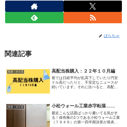
ばらちゃ
関連記事
高配当株購入：２２年１０月編
投資・ポイ活
巷では日経平均が乱高下していたり円安
ドル高だったりと、不安定なニュースが
続いています。それに比べると、高配当
株の値動きはなんだか大人しいですね。
「比べれば」、ですが。特に先月末から
月初めの下落は、泣きながら見守ること
しか出来ませんでした……...
小松ウォール工業赤字転落……
投資・ポイ活
最近こんな話題ばっかり書いてる気がす
る！保有株の1つである小松ウォール工業
（７９４９）の第一四半期決算が発表さ
れ、赤字であることが分かりました。株