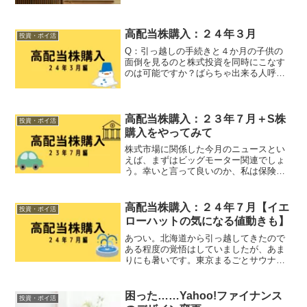
探 小松ウオール、原材料価格上昇で４
～６月期営業赤字売り上げは去年の同時
期と同じくらい、むしろ...
高配当株購入：２４年３月
投資・ポイ活
Q：引っ越しの手続きと４か月の子供の
面倒を見るのと株式投資を同時にこなす
のは可能ですか？ばらちゃ出来る人呼ん
できて案の定、３月の後半はパソコンを
触る事すら出来ませんでした。４月に入
ってようやく生活リズムが安定してきた
ところです。株価だけはた...
高配当株購入：２３年７月＋S株
投資・ポイ活
購入をやってみて
株式市場に関係した今月のニュースとい
えば、まずはビッグモーター関連でしょ
う。幸いと言って良いのか、私は保険関
連の銘柄を持っていなかったので影響は
受けませんでした。同じ中古車販売のイ
エローハット（９８８２）もほぼ無風。
高配当株購入：２４年７月【イエ
投資・ポイ活
この場合は下げても買いに...
ローハットの気になる値動きも】
あつい。北海道から引っ越してきたので
ある程度の覚悟はしていましたが、あま
りにも暑いです。東京まるごとサウナ計
画、完了してますよ？これ以上はいりま
せん……。株の世界も盛り上がってきま
したね。「アツい」と思えるかは人それ
困った……Yahoo!ファイナンス
投資・ポイ活
ぞれな様子ですが……？購...