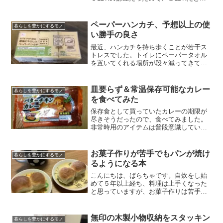
計にそう感じる部分もあるとは思います
が。ばらちゃ引っ越しを９回経験してき
た転勤族だよ家族も増えたことで洗い物
ペーパーハンカチ、予想以上の使
暮らしを豊かにするモノ
の量が増えたのに、洗...
い勝手の良さ
最近、ハンカチを持ち歩くことが若干ス
トレスでした。トイレにペーパータオル
を置いてくれる場所が段々減ってきて、
手を拭く手段を持っている必要が高まっ
た。でもタオルハンカチは意外とかさば
る。お出かけをして必ずトイレに行くわ
皿要らず＆常温保存可能なカレー
暮らしを豊かにするモノ
けでもないし、常備するの...
を食べてみた
保存食として買っていたカレーの期限が
尽きそうだったので、食べてみました。
非常時用のアイテムは普段意識していな
いので、気が付いたら賞味期限を過ぎて
いた！なんてことは多々あります。今回
は気が付けたのでえらい。二日前です
お菓子作りが苦手でもパンが焼け
暮らしを豊かにするモノ
が。皆さんはこうならないよ...
るようになる本
こんにちは、ばらちゃです。自炊をし始
めて５年以上経ち、料理は上手くなった
と思っていますが、お菓子作りは苦手で
す。たまに思い立ってクッキーやパウン
ドケーキを作ろうとしても下準備の多さ
に戸惑い、僅かな分量の違いで大きく味
無印の木製小物収納をスタッキン
暮らしを豊かにするモノ