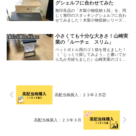
や触感が変わってしまうの...
グシェルフに合わせてみた
無印良品の「木製小物収納１段」を、同
じく無印のスタッキングシェルフに合わ
せてみました！木製小物収納シリーズ、
見た目は可愛いけれどどんな物が入るん
だろう？スタッキングシェルフに合わせ
るには小さくない？そんな疑問をお持ち
小さくても十分な大きさ！山崎実
暮らしを豊かにするモノ
の方に向けて、使用感など...
業の「ルーチェ スリム」
ペットボトル用のゴミ箱を替えました！
（「じっくり探してみよう」と書いてか
ら九か月経ちました）山崎実業のゴミ袋
ホルダー、「ルーチェ」のスリムバージ
ョンです。普通サイズだと３０～４５ℓの
ゴミ袋に対応していますが、こちらは１
０～２０ℓと半分ほどの...
高配当株購入：２３年２月②
高配当株購入：２３年３月