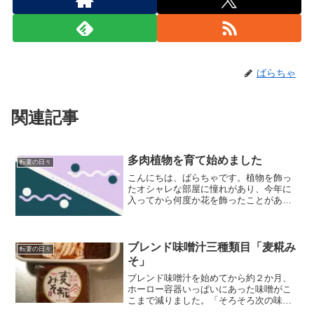
ばらちゃ
関連記事
多肉植物を育て始めました
転妻の日々
こんにちは、ばらちゃです。植物を飾っ
たオシャレな部屋に憧れがあり、今年に
入ってから何度か花を飾ったことがあり
ました。お花屋さんで店員さんに相談し
ながら雰囲気に合うものを……というの
は少し緊張するので、一輪挿しや既に束
になっているものを購入。...
ブレンド味噌汁三種類目「麦糀み
転妻の日々
そ」
ブレンド味噌汁を始めてから約２か月、
ホーロー容器いっぱいにあった味噌がこ
こまで減りました。「そろそろ次の味噌
が入るかな？」といった様子。前回の記