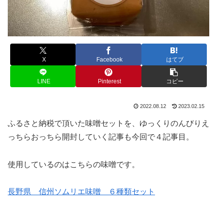
X
Facebook
はてブ
LINE
Pinterest
コピー
2022.08.12
2023.02.15
ふるさと納税で頂いた味噌セットを、ゆっくりのんびりえ
っちらおっちら開封していく記事も今回で４記事目。
使用しているのはこちらの味噌です。
長野県 信州ソムリエ味噌 ６種類セット