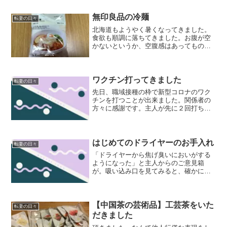
事の予想通りですね。２人家族でこのペ
ースって普通なんでしょうか？コンソメ
無印良品の冷麺
転妻の日々
スープや中華スープ、おか...
北海道もようやく暑くなってきました。
食欲も順調に落ちてきました。お腹が空
かないというか、空腹感はあってものど
を通るものが見つからない感じ。でも、
最近４１ｋｇが再び見えてきたんです。
このチャンスを逃したくない！ちゃんと
昼ごはんを食べないと！そ...
ワクチン打ってきました
転妻の日々
先日、職域接種の枠で新型コロナのワク
チンを打つことが出来ました。関係者の
方々に感謝です。主人が先に２回打ち終
わっていて、２回目の副反応がそこそこ
強かった（翌日はぐったりしていて、痛
みも一週間続いた）ので私はどうなるか
と不安はありました。ばら...
はじめてのドライヤーのお手入れ
転妻の日々
「ドライヤーから焦げ臭いにおいがする
ようになった」と主人からのご意見箱
が。吸い込み口を見てみると、確かに埃
がたくさん付いていました。実は今まで
のドライヤーは、埃がどうとか言う前に
すぐに壊していたのでお手入れをしたこ
とがありませんでした。毎年...
【中国茶の芸術品】工芸茶をいた
転妻の日々
だきました