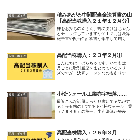
積みあがる中間配当金決算書の山
投資・ポイ活
【高配当株購入２１年１２月分】
株をお持ちの皆さん、郵便受けはちゃん
とチェックしていますか？１２月は決算
報告書や配当金計算書が集中して届く時
期です。うちには三日間で１７冊の封筒
が届きました。まさに山のごとし。一週
間も放っておけば確実に溢れかえりま
高配当株購入：２３年２月①
投資・ポイ活
す。忘れずにポストを確認し...
こんにちは、ばらちゃです。いつもは一
月ごとに取引履歴をまとめているシリー
ズですが、決算シーズンなのもありすで
に取引回数が多くなってきました。なの
で半月分でいったんまとめます。売却銘
柄８０９６ 兼松エレクトロニクス詳細
はこちらの記事をどうぞ。...
小松ウォール工業赤字転落……
投資・ポイ活
最近こんな話題ばっかり書いてる気がす
る！保有株の1つである小松ウォール工業
（７９４９）の第一四半期決算が発表さ
れ、赤字であることが分かりました。株
探 小松ウオール、原材料価格上昇で４
～６月期営業赤字売り上げは去年の同時
期と同じくらい、むしろ...
高配当株購入：２５年３月
投資・ポイ活