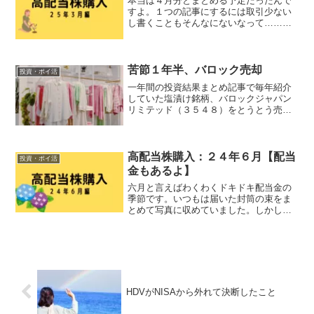
本当は４月分とまとめる予定だったんで
すよ。１つの記事にするには取引少ない
し書くこともそんなにないなって……。
でも４月に入ってからのこの怒涛の乱高
下で取引量が増えてしまい、２つに分け
ないとバランスが悪くなる事態に。なの
で短いですが３月分を記録...
苦節１年半、バロック売却
投資・ポイ活
一年間の投資結果まとめ記事で毎年紹介
していた塩漬け銘柄、バロックジャパン
リミテッド（３５４８）をとうとう売却
しました。何を考えて売買したか、どこ
が反省点だったか、まとめていこうと思
います。売買履歴彼（？）との出会いは
２１年８月６日。証券口座...
高配当株購入：２４年６月【配当
投資・ポイ活
金もあるよ】
六月と言えばわくわくドキドキ配当金の
季節です。いつもは届いた封筒の束をま
とめて写真に収めていました。しかし今
年は子育て真っ只中、貯めたら片付かな
くなると思いその都度開封していまし
た。決算の資料がペーパーレス化されて
スリムになったのであまり映...
HDVがNISAから外れて決断したこと