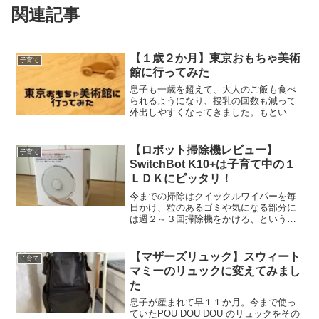
関連記事
【１歳２か月】東京おもちゃ美術
子育て
館に行ってみた
息子も一歳を超えて、大人のご飯も食べ
られるようになり、授乳の回数も減って
外出しやすくなってきました。もとい、
外で動かないと「家じゃ暇だ」と主張す
るようになってきました。ばらちゃ分か
った連れて行ってやる！そんなノリで動
【ロボット掃除機レビュー】
子育て
物園と水族館には行ってし...
SwitchBot K10+は子育て中の１
ＬＤＫにピッタリ！
今までの掃除はクイックルワイパーを毎
日かけ、粒のあるゴミや気になる部分に
は週２～３回掃除機をかける、という頻
度で行っていました。出産してからもそ
のくらいはできる！と言っていたのです
が、主人は食洗器の時と同じように自動
【マザーズリュック】スウィート
子育て
化を提案していました。食...
マミーのリュックに変えてみまし
た
息子が産まれて早１１か月。今まで使っ
ていたPOU DOU DOU のリュックをその