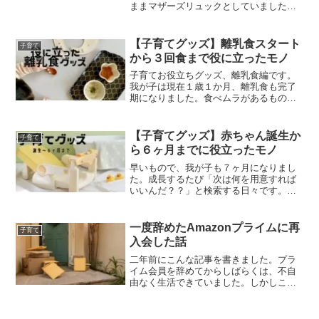
ままマザーズリュックとしていました
が、仕切りが少なく不便だったのと６～
７年使ったので限界が来ていました。２
０Lより多い普段使い出来る落ち着いた色
【子育てグッズ】離乳食スタート
子育て
合いポケット多...
から３回食まで役に立ったモノ
子育てお役立ちグッズ、離乳食編です。
我が子は現在１歳１か月、離乳食も完了
期になりました。食べムラがあるもの
の、極端な好き嫌いは無く食べてくれて
いて嬉しい限り。おにぎりを渡すとズボ
ンまでベトベトになるのはもう慣れまし
【子育てグッズ】赤ちゃん誕生か
子育て
た。(笑)ばらちゃおにぎり...
ら６ヶ月までに役立ったモノ
早いもので、我が子も７ヶ月になりまし
た。成長するたび「次は何を用意すれば
いいんだ？？」と検索する日々です。最
近は離乳食グッズと知育グッズを探して
います。同じ悩みを抱えている方に届く
ように、生後６ヶ月くらいまでで特に役
一度辞めたAmazonプライムに再
子育て
立ったアイテム、逆に使わ...
入会した話
二年前にこんな記事を書きました。プラ
イム会員を辞めてからしばらくは、不自
由なく生活できていました。しかしこの
ところ環境が変わってきて、とうとう再
入会することになりました。主な理由を
上げていきます。送料無料の基準引き上