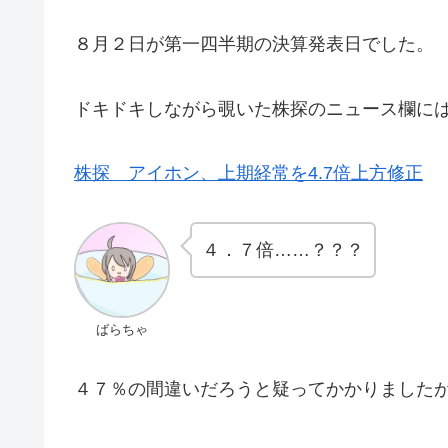
８月２日が第一四半期の決算発表日でした。
ドキドキしながら覗いた株探のニュース欄に
株探 アイホン、上期経常を4.7倍上方修正
４．７倍……？？？
ばらちゃ
４７％の間違いだろうと疑ってかかりました