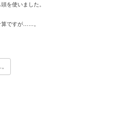
も頭を使いました。
計算ですが……。
…。