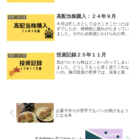
信託の売買記録が増えてきます。なのに
「高配当株投資」としていては内容との
ずれが生じてしまう。そのため、「投資
記録」とまとめさせて...
高配当株購入：２４年９月
投資・ポイ活
今月は忙しさとしてはそこそこだったは
ずでしたが、精神的に疲れがたまってい
ました。そのため投資にかけられた時間
はごくわずか。一か月放置同然にしてい
たら、色々雰囲気が変わっていました。
３０日になんとか動くことが出来たのが
不幸中（？）の幸いでした...
投資記録２５年１１月
投資・ポイ活
気がついたら秋はどこかへ行ってしまい
ました。どうしてもっと長く居てくれな
いの。株式投資の世界では、決算と政治
の変化で夏祭りが続いています。温度差
が凄い。今回はそれなりに書くことがあ
ったので長めです。よろしくお願いしま
す。購入銘柄９４３２ N...
お菓子作りが苦手でもパンが焼けるよう
になる本
多肉植物を育て始めました