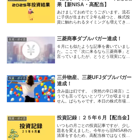
果【新NISA・高配当】
あけましておめでとうございます。流石
に子供が生まれて２年も経つと、株式投
資に触れられるタイミングも増えてきま
した。今年は銘柄整理が多かったように
感じています。時間が出来たとはいえ限
られた物ではあるので、それを有効活用
三菱商事ダブルバガー達成！
投資・ポイ活
するという意味で大事な行...
６月にも似たような記事を書いていまし
た。ここで「次に来るなら三菱商事」と
言っていましたが、とうとう現実になり
ました！三菱商事（８０５８）、ダブル
バガー達成です！正直６月の商社ブーム
の勢いで達成するかと思ったのですが、
意外と時間がかかりました...
三井物産、三菱UFJダブルバガー
投資・ポイ活
達成！
含み益は幻です。（突然の辛口発言）こ
うでも言ってないとソワソワが収まりま
せん。ばらちゃです。本日の株式市場大
引けをもって、２銘柄の含み益が＋１０
０％を超えました！一つ目は三井物産
（８０３１）。ばらちゃどうして２０株
投資記録：２５年６月【配当金】
投資・ポイ活
しか持っていないんですか？...
いつもの月ごとの投資記事ですが、少し
題名を変えました。今年から旧NISA枠の
清算をするため、高配当株ではなく投資