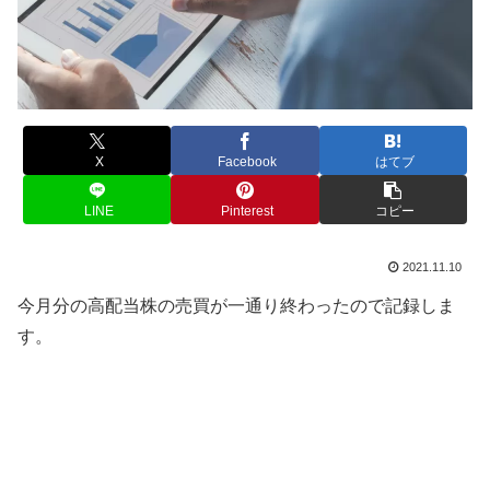
X
Facebook
はてブ
LINE
Pinterest
コピー
2021.11.10
今月分の高配当株の売買が一通り終わったので記録しま
す。