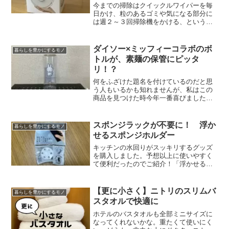
今までの掃除はクイックルワイパーを毎
日かけ、粒のあるゴミや気になる部分に
は週２～３回掃除機をかける、という頻
度で行っていました。出産してからもそ
のくらいはできる！と言っていたのです
が、主人は食洗器の時と同じように自動
ダイソー×ミッフィーコラボのボ
暮らしを豊かにするモノ
化を提案していました。食...
トルが、素麺の保管にピッタ
リ！？
何をふざけた題名を付けているのだと思
う人もいるかも知れませんが、私はこの
商品を見つけた時今年一番喜びました。
そうめんって、保管がすごく難しくない
ですか？ピッタリサイズの袋に入ってい
て、そもそも開けるのが大変。余白がな
スポンジラックが不要に！ 浮か
暮らしを豊かにするモノ
いから、口を輪ゴムで留め...
せるスポンジホルダー
キッチンの水回りがスッキリするグッズ
を購入しました。予想以上に使いやすく
て便利だったのでご紹介！「浮かせるス
ポンジホルダー UK!UK! mini」です。
ダイソーで売っていました。ちょっと名
前が長い。（笑）こちらが元々のシン
【更に小さく】ニトリのスリムバ
暮らしを豊かにするモノ
ク。左上が皿洗い...
スタオルで快適に
ホテルのバスタオルも全部ミニサイズに
なってくれないかな。重たくて使いにく