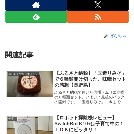
ばらちゃ
関連記事
【ふるさと納税】「玉造りみそ」
暮らしを豊かにするモノ
で６種類開け切った、味噌セット
の感想【長野県】
ふるさと納税で頂いた信州ソムリエ味噌
の６種類セット、いよいよ最後のパック
の開封です。「玉造りみそ」、今までの
味噌の中でもひときわ色が濃いです。前
に入れた「匠みそ」とはもう雲泥の差！
同じ場所からの頂き物とは思えない見た
【ロボット掃除機レビュー】
子育て
目です。それを溶かした味...
SwitchBot K10+は子育て中の１
ＬＤＫにピッタリ！