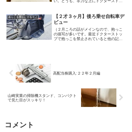
い。どうも、非力な上にドクターストッ
プで重いものは一切持てないことになっ
ている、ばらちゃと申します。子育て中
なので当然守れず、１４kgの息子を運ぶ
【２才３ヶ月】後ろ乗せ自転車デ
暮らしを豊かにするモノ
日々が続いています。本...
ビュー
（２月ころの話がメインなので、抱っこ
の描写が多いです。最近ドクターストッ
プで抱っこを禁止されていると他の記事
で書きましたが、上記の理由があるので
安心してください。）ばらちゃなんで２
月の話を今投稿するの？書く暇なかった
けど話したいからだよ！以...
高配当株購入:２２年２月編
山崎実業の掃除機スタンド、コンパクト
で見た目がスッキリ！
コメント