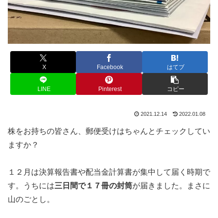
X
Facebook
はてブ
LINE
Pinterest
コピー
2021.12.14
2022.01.08
株をお持ちの皆さん、郵便受けはちゃんとチェックしてい
ますか？
１２月は決算報告書や配当金計算書が集中して届く時期で
す。うちには
三日間で１７冊の封筒
が届きました。まさに
山のごとし。