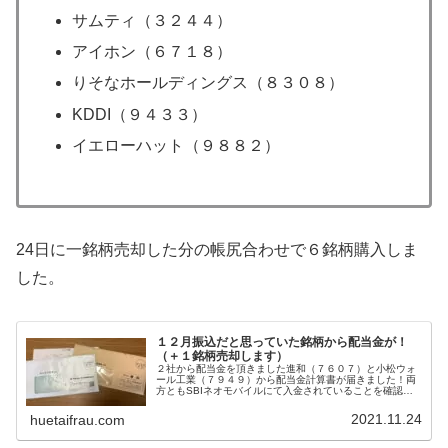
サムティ（３２４４）
アイホン（６７１８）
りそなホールディングス（８３０８）
KDDI（９４３３）
イエローハット（９８８２）
24日に一銘柄売却した分の帳尻合わせで６銘柄購入しま
した。
１２月振込だと思っていた銘柄から配当金が！
（＋１銘柄売却します）
２社から配当金を頂きました進和（７６０７）と小松ウォ
ール工業（７９４９）から配当金計算書が届きました！両
方ともSBIネオモバイルにて入金されていることを確認し
ました。進和からは１１９円、小松ウォール工業からは３
１９円。ありがたく頂きます。と...
2021.11.24
huetaifrau.com