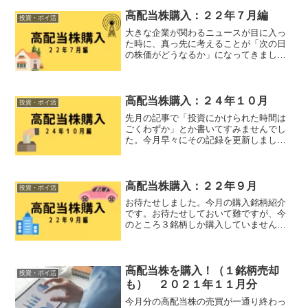
高配当株購入：２２年７月編
投資・ポイ活
大きな企業が関わるニュースが目に入っ
た時に、真っ先に考えることが「次の日
の株価がどうなるか」になってきまし
た。自分に関係ないニュースなら「大変
そうだなあ」で終わっていた思考が、そ
の先へと深く考えられるようになった気
がします。しかしそれが週末...
高配当株購入：２４年１０月
投資・ポイ活
先月の記事で「投資にかけられた時間は
ごくわずか」とか書いてすみませんでし
た。今月早々にその記録を更新しまし
た。売却１銘柄、購入２銘柄しかできて
いません。一応、日本とアメリカの選挙
が控えているから慎重にいこうとは考え
ていたりしましたが、それよ...
高配当株購入：２２年９月
投資・ポイ活
お待たせしました。今月の購入銘柄紹介
です。お待たせしておいて難ですが、今
のところ３銘柄しか購入していません。
今月中に買い足すこともなさそうな雰囲
気。値下がりを狙っていましたが、所持
している銘柄たちの株価はどうにも順調
で困っていました元本維持...
高配当株を購入！（１銘柄売却
投資・ポイ活
も） ２０２１年１１月分
今月分の高配当株の売買が一通り終わっ