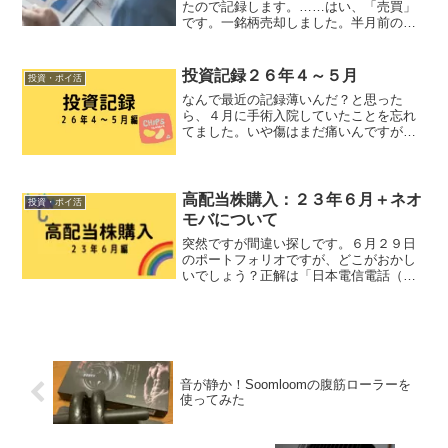
たので記録します。……はい、「売買」
です。一銘柄売却しました。半月前の記
事で「売却予定はありません」とか言っ
てましたね。いや、あの時は本当に無か
ったんです。でも、前から少し気になっ
投資記録２６年４～５月
投資・ポイ活
ていた流動性の関係で、三...
なんで最近の記録薄いんだ？と思った
ら、４月に手術入院していたことを忘れ
てました。いや傷はまだ痛いんですが、
日常が忙しすぎてそんなこと言ってられ
ません。子育ての良いところ悪いところ
を両方享受している。購入銘柄１９２
８ 積水ハウス３００３ ヒュ...
高配当株購入：２３年６月＋ネオ
投資・ポイ活
モバについて
突然ですが間違い探しです。６月２９日
のポートフォリオですが、どこがおかし
いでしょう？正解は「日本電信電話（９
４３２）の保有数と購入価格が株式分割
前のままになっていて、一見とんでもな
い含み損に見えている」でした。－９
４％って、出来れば一生経験...
音が静か！Soomloomの腹筋ローラーを
使ってみた