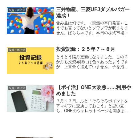
が控えているから慎重にいこうとは考え
ていたりしましたが、それよ...
三井物産、三菱UFJダブルバガー
投資・ポイ活
達成！
含み益は幻です。（突然の辛口発言）こ
うでも言ってないとソワソワが収まりま
せん。ばらちゃです。本日の株式市場大
引けをもって、２銘柄の含み益が＋１０
０％を超えました！一つ目は三井物産
（８０３１）。ばらちゃどうして２０株
投資記録：２５年７～８月
投資・ポイ活
しか持っていないんですか？...
とうとう隔月更新になりました。この２
か月も投資界隈には色々あったようです
が、正直全く追えていません。子を抱え
ての引っ越しは２回目でしたが、やはり
大変だった……。ばらちゃこの話は別記
事にするよ手続きに追われ、里帰りもし
た７月に関しては一切取引...
【ポイ活】ONE大改悪……利用や
投資・ポイ活
めました
３月１３日。ふと「そろそろポイントを
アマギフに交換しておこう」と思い立
ち、ONEのウォレットページを開きまし
た。ばらちゃ無い。どこを見てもAmazon
ギフト券がない！？それどころかｄポイ
ントなど、汎用性の高い主要な交換先が
全て消えて、実店舗...