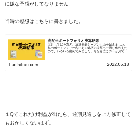
に嫌な予感がしてなりません。
当時の感想はこちらに書きました。
高配当ポートフォリオ決算結果
五月も半ばを過ぎ、決算発表シーズンも山を越えました。
私のポートフォリオ内にある銘柄の決算も一通り出終えた
ので、いろいろ纏めてみました。ちなみにこの一か月で２
３社発表されていました。眺めるだけで一日終わっちゃ
う。一株当たり純利益（EPS）予想...
2022.05.18
huetaifrau.com
１Qでこれだけ利益が出たら、通期見通しを上方修正して
もおかしくないはず。