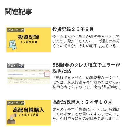
関連記事
投資記録２５年９月
投資・ポイ活
今年もようやく暑さが過ぎ去ろうとして
います。暑かったせい……は理由の半分
くらいですが、今月の前半は見ているだ
けでした。後半になって「配当権利シー
ズンだ！」というのを思い出し、２９日
だけはりきりました。購入銘柄８３０
６ 三菱UFJ８５９１ オ...
SBI証券のクレカ積立でエラーが
投資・ポイ活
起きた話
「執行できません」の無慈悲な一文こん
にちは、株式投資を今年始めたばかりの
株初心者ばらちゃです。突然SBI証券から
こんなメールが届きました。ばらちゃク
レジットカードの決済不可！？SBI証券で
は投資信託の積立にクレジットカードを
高配当株購入：２４年１０月
投資・ポイ活
使用することが出...
先月の記事で「投資にかけられた時間は
ごくわずか」とか書いてすみませんでし
た。今月早々にその記録を更新しまし
た。売却１銘柄、購入２銘柄しかできて
いません。一応、日本とアメリカの選挙