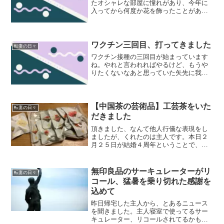
たオシャレな部屋に憧れがあり、今年に
入ってから何度か花を飾ったことがあり
ました。お花屋さんで店員さんに相談し
ながら雰囲気に合うものを……というの
は少し緊張するので、一輪挿しや既に束
になっているものを購入。...
ワクチン三回目、打ってきました
転妻の日々
ワクチン接種の三回目が始まっています
ね。やれと言われればやるけど、もうや
りたくないなあと思っていた矢先に我が
家にも接種券が届いてしまいました。や
りたくなかった理由はこちら↓予約をした
後に、またしても主人の夜勤が被ってい
ることが判明。熱を出し...
【中国茶の芸術品】工芸茶をいた
転妻の日々
だきました
頂きました、なんて他人行儀な表現をし
ましたが、くれたのは主人です。本日２
月２５日が結婚４周年ということで、プ
レゼントしてくれました！「いつか工芸
茶が飲んでみたい」と話したことを覚え
ていてくれたのが嬉しいし、前の休みに
無印良品のサーキュレーターがリ
転妻の日々
結婚記念の名目でご飯を食...
コール、猛暑を乗り切れた感謝を
込めて
昨日帰宅した主人から、とあるニュース
を聞きました。主人寝室で使ってるサー
キュレーター、リコールされてるかもし