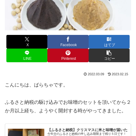
X
Facebook
はてブ
LINE
Pinterest
コピー
2022.03.09
2023.02.15
こんにちは、ばらちゃです。
ふるさと納税の駆け込みでお味噌のセットを頂いてから２
か月以上経ち、ようやく開封する時がやってきました。
【ふるさと納税】クリスマスに米と味噌が届いた
今年分のふるさと納税の申し込み期限まで残り５日です！