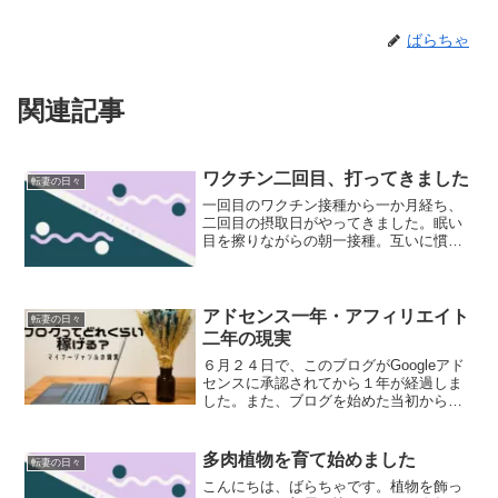
ばらちゃ
関連記事
ワクチン二回目、打ってきました
転妻の日々
一回目のワクチン接種から一か月経ち、
二回目の摂取日がやってきました。眠い
目を擦りながらの朝一接種。互いに慣れ
てきた事もあってか、とてもスムーズに
終わりました。刺した時の痛みが一回目
よりちょっと強かったかな？ところが地
獄はここからでした。昼ご...
アドセンス一年・アフィリエイト
転妻の日々
二年の現実
６月２４日で、このブログがGoogleアド
センスに承認されてから１年が経過しま
した。また、ブログを始めた当初からア
フィリエイト広告も載せていますが、そ
ちらは８月で２年になります。実際どれ
ぐらい稼げているのか……で出てくる記
多肉植物を育て始めました
転妻の日々
事ってすごいものば...
こんにちは、ばらちゃです。植物を飾っ