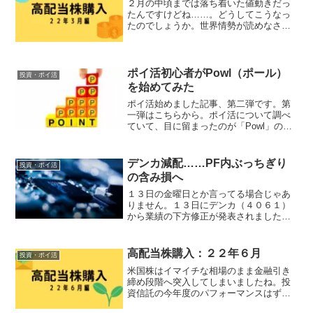
２月の中頃までは落ち着いた値動きだっ
たんですけどね……。どうしてこうなっ
たのでしょうか。世界情勢が読めなさす
ぎるので、いつもどおり決算情報をメイ
ンで購入銘柄を決めました。購入銘柄１
９６９ 高橋熱砂工業７９９５ バルカ
ー８０５８ 三菱商事８３...
ポイ活初心者がPowl（ポール）
投資・ポイ活
を始めてみた
ポイ活始めました記事、第二弾です。第
一弾はこちらから。ポイ活について調べ
ていて、目に留まったのが「Powl」のチ
ャット（会話型広告）です。動画広告は
よくあるけれど、チャットってなんだろ
う？と気になったのでインストールして
デンカ減配……PF内ぶっちぎり
投資・ポイ活
みました。Powlの...
の含み損へ
１３日の金曜日とか言ってる場合じゃあ
りません。１３日にデンカ（４０６１）
から業績の下方修正が発表されました。
株探 デンカ、今期経常を一転20％減益
に下方修正、配当も45円減額減益だけな
らまだ良かったのですが、４５円の減配
高配当株購入：２２年６月
投資・ポイ活
がとてつもないネガテ...
米国株はイマイチな相場のまま金融引き
締め段階へ突入してしまいましたね。投
資信託の今年度のパフォーマンスはずっ
とマイナスです。去年の始めから積み立