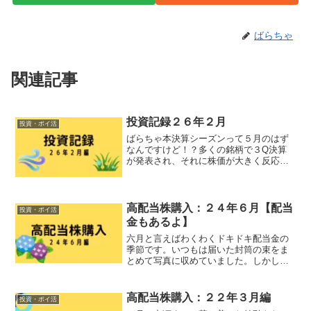
ばらちゃ
関連記事
投資記録２６年２月
投資・ポイ活
ばらちゃ本決算シーズンって５月のはず
なんですけど！？多くの銘柄で３Q決算
が発表され、それに株価が大きく反応す
る一か月でした。そこに選挙もあって、
全体的に含み益が大盛り上がりしまし
た。売買記録は３件しかありませんが、
残しておきたい出来事はたく...
高配当株購入：２４年６月【配当
投資・ポイ活
金もあるよ】
六月と言えばわくわくドキドキ配当金の
季節です。いつもは届いた封筒の束をま
とめて写真に収めていました。しかし今
年は子育て真っ只中、貯めたら片付かな
くなると思いその都度開封していまし
た。決算の資料がペーパーレス化されて
高配当株購入：２２年３月編
投資・ポイ活
スリムになったのであまり映...