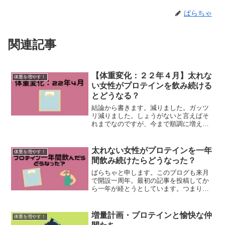
ばらちゃ
関連記事
【体重変化：２２年４月】太れな
体重を増やす！
い女性がプロテインを飲み続ける
とどうなる？
結論から書きます。減りました。ガッツ
リ減りました。しょうがないと言えばそ
れまでなのですが、今まで順調に増えて
きただけあって悲しいです……。飲み始
めて一年を目前にしていたのもあり、増
え続けて欲しかったです。体重：４１ｋ
太れない女性がプロテインを一年
体重を増やす！
ｇに届かなくなるご覧の通...
間飲み続けたらどうなった？
ばらちゃと申します。このブログも来月
で開設一周年。最初の記事を投稿してか
ら一年が経とうとしています。つまり、
私がプロテインを飲み始めてから一年が
経ったということです。飲み始めた時は
一口が重かった。５０ｍｌ飲むのに必死
増量計画・プロテインと愉快な仲
体重を増やす！
だった。それが今では、プ...