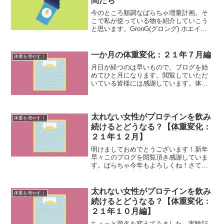
間たち
今のところ順調なばらちゃ増量計画。そ
こで私が使っている物を紹介していこう
と思います。GronG(グロング) ホエイプ
ロテイン100 ベーシック ココア風味 1kg
存在感が凄い。やっぱりキロ単位なのお
かしいですよね。米とかメイン調味料く
一か月の体重変化：２１年７月編
体重を増やす！
らいで...
月日が経つのは早いもので、ブログを始
めてひと月になります。閲覧していただ
いている皆様には感謝しています。体重
の記録を毎日つけ始めてからも一か月。
７月の体重はこんな感じになりました。
４０ｋｇ前半をうろうろしています。こ
んなに長い間４０ｋｇ台を...
太れない女性がプロテインを飲み
体重を増やす！
続けるとどうなる？【体重変化：
２１年１２月】
明けましておめでとうございます！新年
早々このブログを閲覧頂き感謝していま
す。ばらちゃ今年もよろしくね！さて、
去年最後の月は大きな成長がありまし
た。体重：再び巡り合えた４１kgそうな
のです！プロテインを飲み始めた頃に一
太れない女性がプロテインを飲み
体重を増やす！
度だけ見ることが出来てい...
続けるとどうなる？【体重変化：
２１年１０月編】
ちょっと題名を変えてみました。実験記