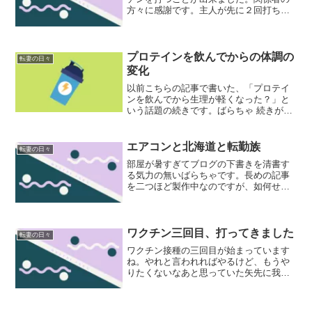
方々に感謝です。主人が先に２回打ち終
わっていて、２回目の副反応がそこそこ
強かった（翌日はぐったりしていて、痛
みも一週間続いた）ので私はどうなるか
と不安はありました。ばら...
プロテインを飲んでからの体調の
転妻の日々
変化
以前こちらの記事で書いた、「プロテイ
ンを飲んでから生理が軽くなった？」と
いう話題の続きです。ばらちゃ 続きが書
けるようになってしまいました（泣） 体
温を測ったりタイミングを計ったり、い
ろいろ意識をし始めてもう一年経ちま
エアコンと北海道と転勤族
転妻の日々
す。そろそろ一回婦人科...
部屋が暑すぎてブログの下書きを清書す
る気力の無いばらちゃです。長めの記事
を二つほど製作中なのですが、如何せん
頭が働かなくてまとまりません。今日の
最高気温は３０度、夜になっても２４度
までしか下がらないようで、扇風機が２
４時間フル稼働です。北海...
ワクチン三回目、打ってきました
転妻の日々
ワクチン接種の三回目が始まっています
ね。やれと言われればやるけど、もうや
りたくないなあと思っていた矢先に我が
家にも接種券が届いてしまいました。や
りたくなかった理由はこちら↓予約をした
後に、またしても主人の夜勤が被ってい