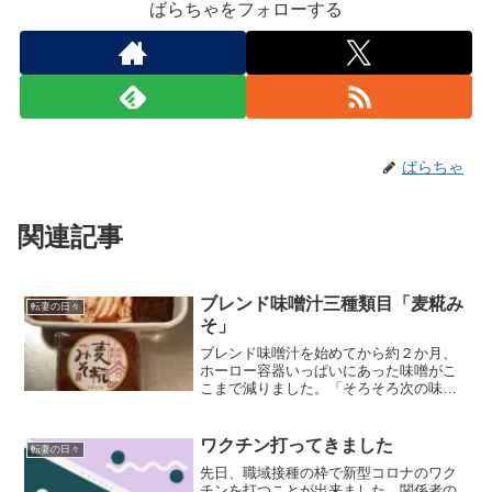
ばらちゃをフォローする
ばらちゃ
関連記事
ブレンド味噌汁三種類目「麦糀み
転妻の日々
そ」
ブレンド味噌汁を始めてから約２か月、
ホーロー容器いっぱいにあった味噌がこ
こまで減りました。「そろそろ次の味噌
が入るかな？」といった様子。前回の記
事の予想通りですね。２人家族でこのペ
ースって普通なんでしょうか？コンソメ
ワクチン打ってきました
転妻の日々
スープや中華スープ、おか...
先日、職域接種の枠で新型コロナのワク
チンを打つことが出来ました。関係者の