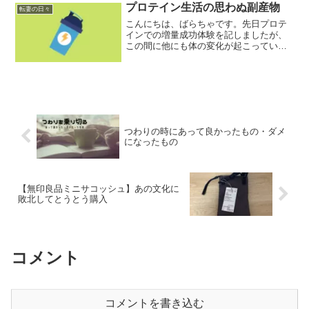
ることが判明。熱を出し...
プロテイン生活の思わぬ副産物
転妻の日々
こんにちは、ばらちゃです。先日プロテ
インでの増量成功体験を記しましたが、
この間に他にも体の変化が起こっていま
した。お試しパックの乱用も終盤に差し
掛かっていたころ、生理がやってきまし
た。奴ら律義に毎月やってきますよね。
体重が３５ｋｇの時も懲り...
つわりの時にあって良かったもの・ダメ
になったもの
【無印良品ミニサコッシュ】あの文化に
敗北してとうとう購入
コメント
コメントを書き込む