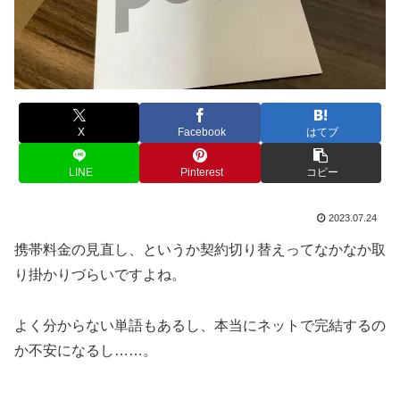
X
Facebook
はてブ
LINE
Pinterest
コピー
2023.07.24
携帯料金の見直し、というか契約切り替えってなかなか取
り掛かりづらいですよね。
よく分からない単語もあるし、本当にネットで完結するの
か不安になるし……。