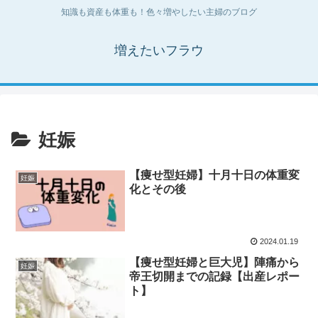
知識も資産も体重も！色々増やしたい主婦のブログ
増えたいフラウ
妊娠
【痩せ型妊婦】十月十日の体重変
妊娠
化とその後
2024.01.19
【痩せ型妊婦と巨大児】陣痛から
妊娠
帝王切開までの記録【出産レポー
ト】