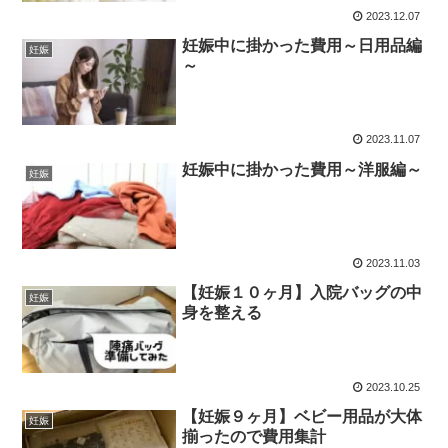
2023.12.07
妊娠中に掛かった費用～日用品編
妊娠
～
2023.11.07
妊娠中に掛かった費用～洋服編～
妊娠
2023.11.03
【妊娠１０ヶ月】入院バッグの中
妊娠
身を整える
2023.10.25
【妊娠９ヶ月】ベビー用品が大体
妊娠
揃ったので費用集計