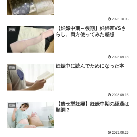
2023.10.06
【妊娠中期～後期】妊婦帯VSさ
妊娠
らし、両方使ってみた感想
2023.09.18
妊娠中に読んでためになった本
妊娠
2023.09.15
【痩せ型妊婦】妊娠中期の経過は
妊娠
順調？
2023.08.25