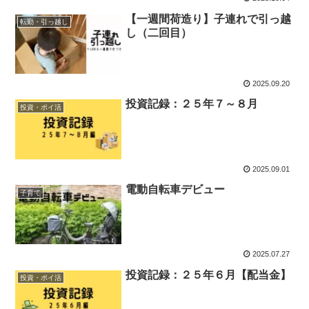
【一週間荷造り】子連れで引っ越
転勤・引っ越し
し（二回目）
2025.09.20
投資記録：２５年７～８月
投資・ポイ活
2025.09.01
電動自転車デビュー
子育て
2025.07.27
投資記録：２５年６月【配当金】
投資・ポイ活