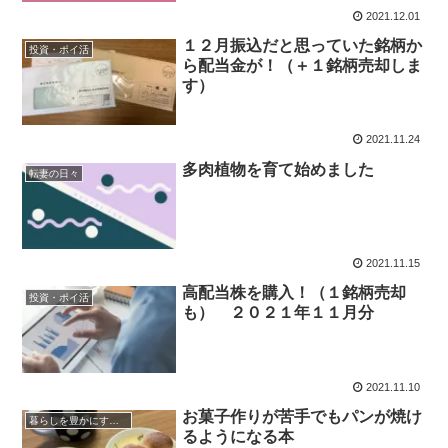
2021.12.01
１２月振込だと思っていた銘柄か
投資・ポイ活
ら配当金が！（＋１銘柄売却しま
す）
2021.11.24
多肉植物を育て始めました
転妻の日々
2021.11.15
高配当株を購入！（１銘柄売却
投資・ポイ活
も） ２０２１年１１月分
2021.11.10
お菓子作りが苦手でもパンが焼け
暮らしを豊かにするモノ
るようになる本