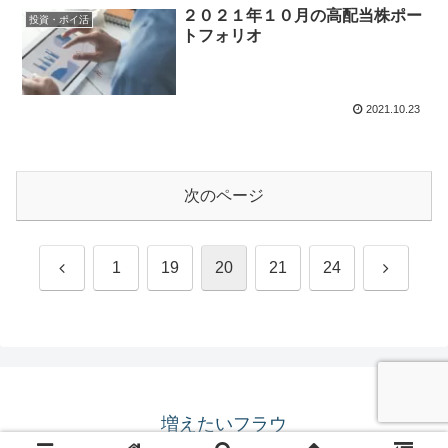
２０２１年１０月の高配当株ポー
投資・ポイ活
トフォリオ
2021.10.23
次のページ
前
次
1
19
20
21
24
へ
へ
増えたいフラウ