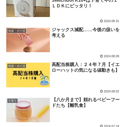
SwitchBot K10+は子育て中の１
ＬＤＫにピッタリ！
2024.08.31
ジャックス減配……今後の扱いを
投資・ポイ活
考える
2024.08.09
高配当株購入：２４年７月【イエ
投資・ポイ活
ローハットの気になる値動きも】
2024.08.02
【八か月まで】頼れるベビーフー
子育て
ドたち【離乳食】
2024.07.24