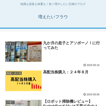
知識も資産も体重も！色々増やしたい主婦のブログ
増えたいフラウ
九か月の息子とアソボーノ！に行
子育て
ってみた
2024.09.16
高配当株購入：２４年８月
投資・ポイ活
2024.09.06
【ロボット掃除機レビュー】
子育て