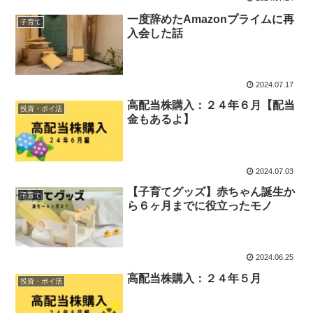
一度辞めたAmazonプライムに再
子育て
入会した話
2024.07.17
高配当株購入：２４年６月【配当
投資・ポイ活
金もあるよ】
2024.07.03
【子育てグッズ】赤ちゃん誕生か
子育て
ら６ヶ月までに役立ったモノ
2024.06.25
高配当株購入：２４年５月
投資・ポイ活