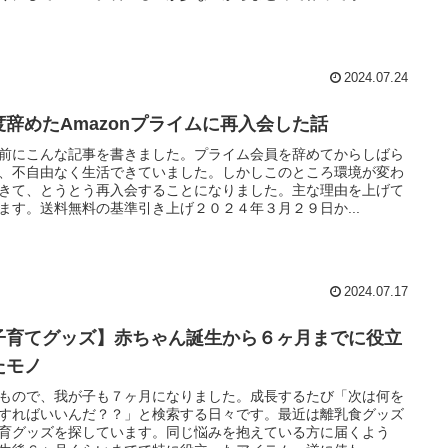
2024.07.24
度辞めたAmazonプライムに再入会した話
前にこんな記事を書きました。プライム会員を辞めてからしばら
、不自由なく生活できていました。しかしこのところ環境が変わ
きて、とうとう再入会することになりました。主な理由を上げて
ます。送料無料の基準引き上げ２０２４年３月２９日か...
2024.07.17
子育てグッズ】赤ちゃん誕生から６ヶ月までに役立
たモノ
もので、我が子も７ヶ月になりました。成長するたび「次は何を
すればいいんだ？？」と検索する日々です。最近は離乳食グッズ
育グッズを探しています。同じ悩みを抱えている方に届くよう