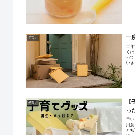
一
子育て
二年
くは
って
いき
【
子育て
っ
早い
用意
と知