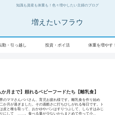
知識も資産も体重も！色々増やしたい主婦のブログ
増えたいフラウ
転勤・引っ越し
投資・ポイ活
体重を増やす
八か月まで】頼れるベビーフードたち【離乳食】
界のママさんパパさん、育児お疲れ様です。離乳食を作り始め
二か月が過ぎました。その過酷さに打ちひしがれる毎日です。ト
は皮と種を取って、おかゆやパンはすりつぶして、しらすはみじ
りにして ……。食べる量が少ないからまとめて作って小...