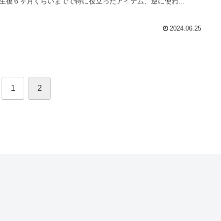
生後６ヶ月くらいまでで特に役立ったアイテム、逆に使わ...
2024.06.25
1
2