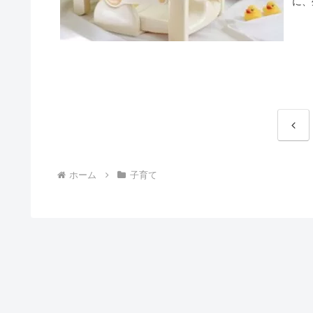
に、
前
へ
ホーム
子育て