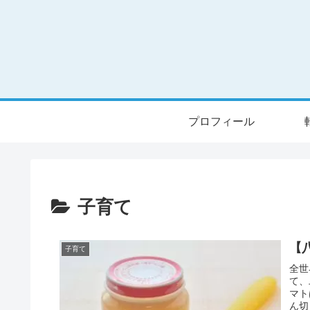
プロフィール
子育て
【
子育て
全世
て、
マト
ん切